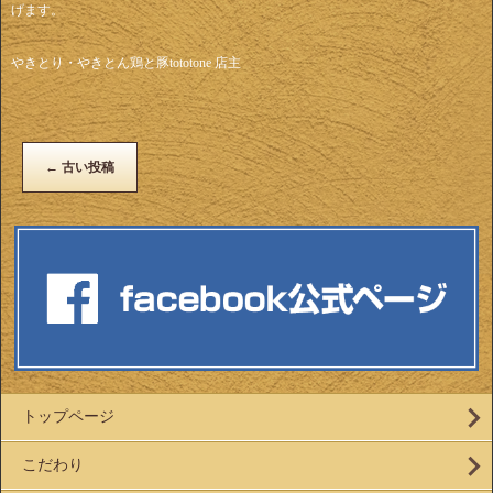
げます。
やきとり・やきとん鶏と豚tototone 店主
←
古い投稿
トップページ
こだわり