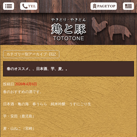
カテゴリー別アーカイブ:
日記
春のオススメ、、日本酒、芋、麦。。
投稿日
2026年4月6日
春のおすすめの酒です。
日本酒・亀の海 春うらら 純米吟醸 うすにごり生
芋・安田（鹿児島）
麦・山ねこ（宮崎）