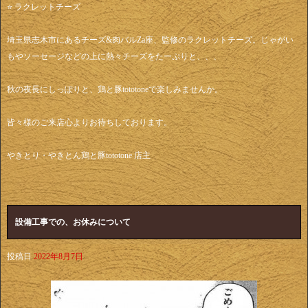
⭐️ ラクレットチーズ
埼玉県志木市にあるチーズ&肉バルZa座、監修のラクレットチーズ。じゃがい
もやソーセージなどの上に熱々チーズをたーぷりと、、、
秋の夜長にしっぽりと、鶏と豚tototoneで楽しみませんか。
皆々様のご来店心よりお待ちしております。
やきとり・やきとん鶏と豚tototone 店主
設備工事での、お休みについて
投稿日
2022年8月7日