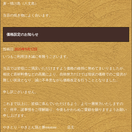
麦・情け島（八丈島）
当店の焼き物によく合います。
価格設定のお知らせ
投稿日
2025年9月12日
いつもご利用頂き誠に有難うございます。
当店では皆様にご満足いただけますよう価格の維持に努めてまいりましたが、
相次ぐ原材料費などの高騰により、自助努力だけでは現状の価格でのご提供が
難しい状況となり、誠に不本意ながら価格改定を行うこととなりました。
申し訳ございません。
これまで以上に、皆様に喜んでいただけるよう、より一層努力いたしますの
で、何卒、諸事情をご理解賜り、今後もかわらぬご愛顧を賜りますようお願い
申し上げます。
やきとり・やきとん鶏と豚tototone 店主