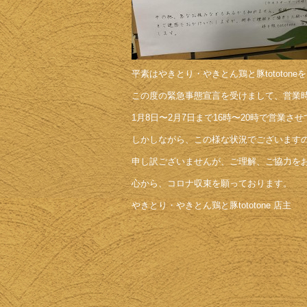
平素はやきとり・やきとん鶏と豚tototon
この度の緊急事態宣言を受けまして、営業
1月8日〜2月7日まで16時〜20時で営業さ
しかしながら、この様な状況でございます
申し訳ございませんが、ご理解、ご協力を
心から、コロナ収束を願っております。
やきとり・やきとん鶏と豚tototone 店主