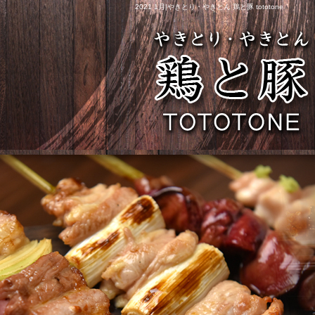
2021 1月|やきとり・やきとん 鶏と豚 tototone