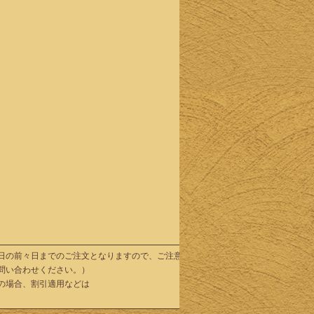
制
串３本
とおつ
まみの
お手軽
にお楽
しみ頂
けるプ
ランで
す。
２次会
などの
ご利用
にも適
してお
りま
す。
日の前々日までのご注文となりますので、ご注意ください。
問い合わせください。）
の場合、割引適用などは