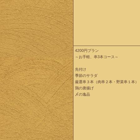
4200円プラン
～お手軽、串3本コース～
先付け
季節のサラダ
厳選串３本（肉串２本・野菜串１本）
鶏の唐揚げ
〆の逸品