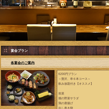
宴会プラン
各宴会のご案内
6200円プラン
～贅沢、串６本コース～
飲み放題付き【オススメ】
前菜
畑の野菜サラダ
鶏の唐揚げ
出し巻き卵