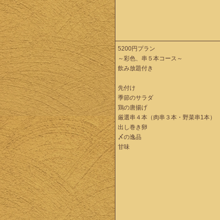
5200円プラン
～彩色、串５本コース～
飲み放題付き
先付け
季節のサラダ
鶏の唐揚げ
厳選串４本（肉串３本・野菜串1本）
出し巻き卵
〆の逸品
甘味