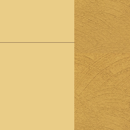
焼きな
どを
色々と
楽しめ
るプラ
ンで
す。
4200
円（税
込）
生ビー
ル付き
飲み放
題セッ
トのご
宴会
90分
ラスト
オーダ
ーの
120分