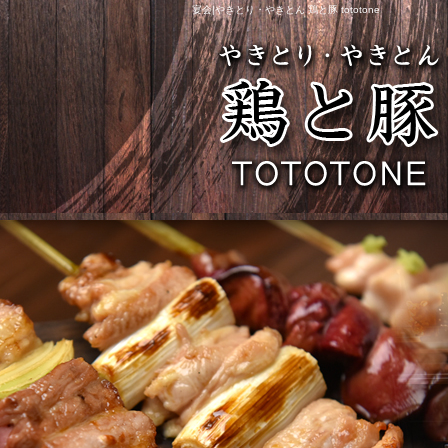
宴会|やきとり・やきとん 鶏と豚 tototone