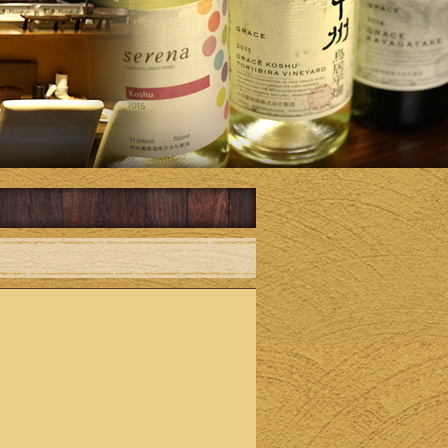
6200
円（税
込）
生ビー
ル付き
飲み放
題セッ