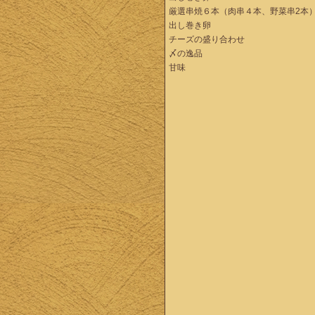
厳選串焼６本（肉串４本、野菜串2本
出し巻き卵
チーズの盛り合わせ
〆の逸品
甘味