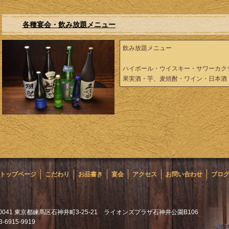
各種宴会・飲み放題メニュー
飲み放題メニュー
ハイボール・ウイスキー・サワーカク
果実酒・芋、麦焼酎・ワイン・日本酒
トップページ
こだわり
お品書き
宴会
アクセス
お問い合わせ
ブロ
-0041 東京都練馬区石神井町3-25-21 ライオンズプラザ石神井公園B106
03-6915-9919