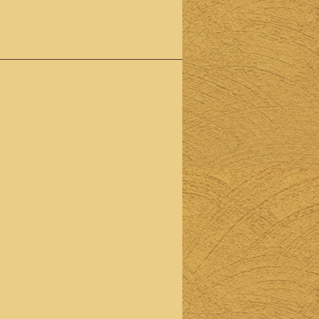
部位を
お焼き
しま
す。）
5200
円（税
込）
生ビー
ル付き
飲み放
題セッ
トのご
宴会
90分
ラスト
オーダ
ーの
120分
制
水炊き
鍋、串