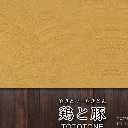
〒177
TEL : 