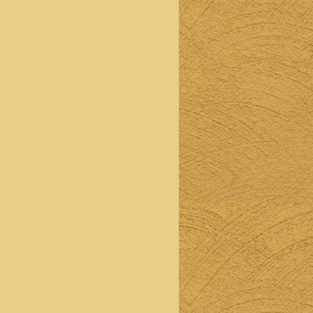
）
トのご
宴会
90分
ラスト
オーダ
ーの
120分
制
当店の
人気商
品をご
堪能し
ていた
だける
贅沢な
プラン
です。
（メニ
ューに
は載せ
ていな
い希少